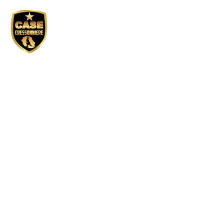
Réservation GP
pending – Paul
Hermann / soir
Tous droits réservés