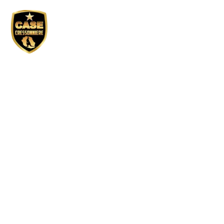
Réservation GP
pending – Paul
Hermann / soir
Tous droits réservés