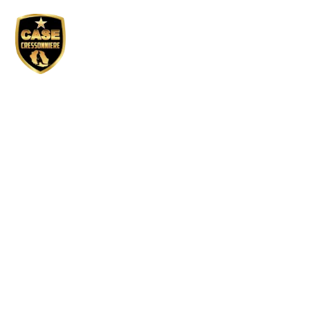
Réservation GP
pending – École
Ravine Creuse 1 /
matin
Tous droits réservés