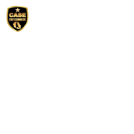
Réservation GP
active – École Josée
Léger / matin
Tous droits réservés