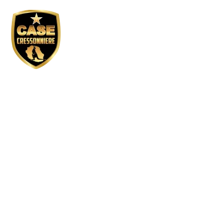
Réservation GP a
matin