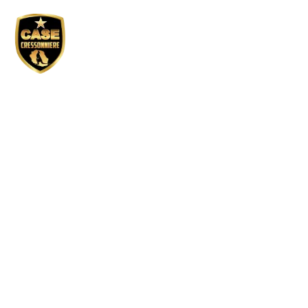
Réservation GP
active – École
Georges Marie Soba
/ matin
Tous droits réservés